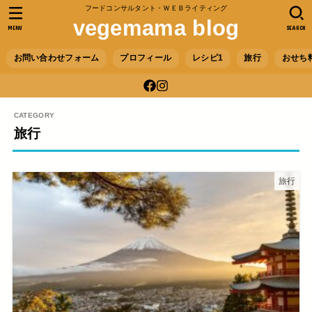
フードコンサルタント・ＷＥＢライティング
vegemama blog
MENU
SEARCH
お問い合わせフォーム
プロフィール
レシピ1
旅行
おせち
旅行
旅行