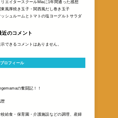
クリエイタースクールMiaに1年間通った感想
関東風厚焼き玉子・関西風だし巻き玉子
マッシュルームとトマトの塩ヨーグルトサラダ
最近のコメント
表示できるコメントはありません。
プロフィール
ttps://mikitachibana-vege.com/
vegemamaの奮闘記！！
職歴
学校給食・保育園・介護施設などの調理、産婦