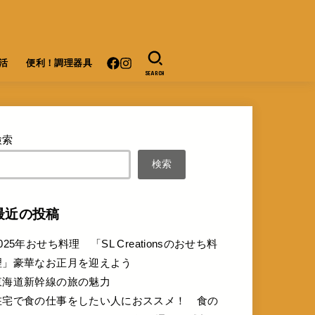
活
便利！調理器具
SEARCH
検索
検索
最近の投稿
025年おせち料理 「SL Creationsのおせち料
理」豪華なお正月を迎えよう
東海道新幹線の旅の魅力
在宅で食の仕事をしたい人におススメ！ 食の