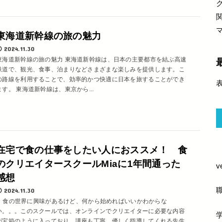
東海道新幹線の旅の魅力
2024.11.30
東海道新幹線の旅の魅力 東海道新幹線は、日本の主要都市を結ぶ高速
鉄道で、観光、食事、泊まりなどさまざまな楽しみを提供します。こ
の路線を利用することで、効率的かつ快適に日本を旅することができ
ます。 東海道新幹線は、東京から...
h
在宅で食の仕事をしたい人におススメ！ 食
のクリエイタースクールMiaに1年間通った
感想
2024.11.30
食の世界に興味があるけど、何から始めればいいかわからな
い。。。このスクールでは、オンラインでクリエイターに必要な内容
が宝箱のように入っており、講座も丁寧、優しく指導してくれる先生