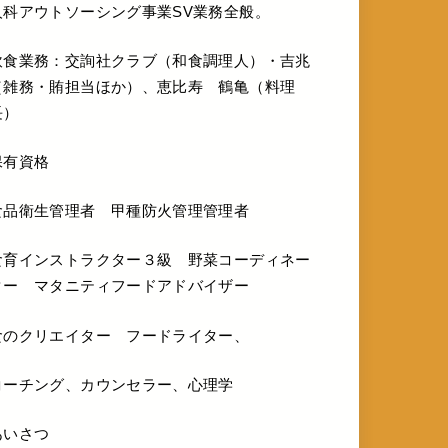
人科アウトソーシング事業SV業務全般。
飲食業務：交詢社クラブ（和食調理人）・吉兆
（雑務・賄担当ほか）、恵比寿 鶴亀（料理
長）
保有資格
食品衛生管理者 甲種防火管理管理者
食育インストラクター３級 野菜コーディネー
ター マタニティフードアドバイザー
食のクリエイター フードライター、
コーチング、カウンセラー、心理学
あいさつ