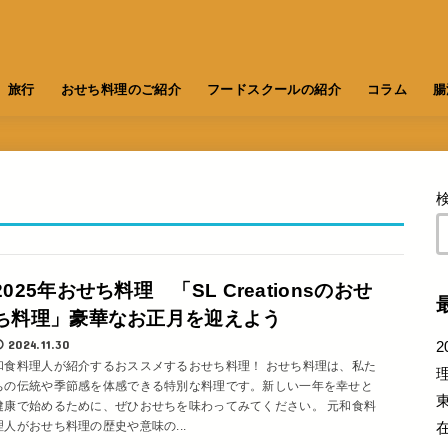
旅行
おせち料理のご紹介
フードスクールの紹介
コラム
腸
2025年おせち料理 「SL Creationsのおせ
ち料理」豪華なお正月を迎えよう
2024.11.30
2
和食料理人が紹介するおススメするおせち料理！ おせち料理は、私た
ちの伝統や季節感を体感できる特別な料理です。新しい一年を幸せと
健康で始めるために、ぜひおせちを味わってみてください。 元和食料
理人がおせち料理の歴史や意味の...