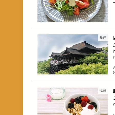
旅行
妙
腸活