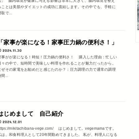
法」 腸内環境が健康に与える影響は非常に大きく、腸内環境を整え
ることは美肌やダイエットの成功に直結します。その中でも、手軽に
取で...
「家事が楽になる！家事圧力鍋の便利さ！」
2024.11.30
家事がが楽になる！時短！圧力鍋の便利さ！ 購入した理由：忙しい
日々の中で、短時間で美味しい料理を作れることが魅力だったから。
なぜその家電をお勧めだと感じたのか？：圧力調理の力で通常の調理
間...
はじめまして 自己紹介
2024.12.01
ttps://mikitachibana-vege.com/ はじめまして。vegemamaです。
私は、和食料理人として20年間勤めてきました。 私が、料理人になる